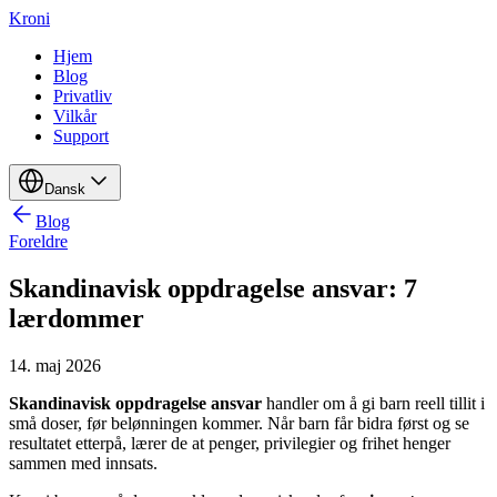
Kroni
Hjem
Blog
Privatliv
Vilkår
Support
Dansk
Blog
Foreldre
Skandinavisk oppdragelse ansvar: 7
lærdommer
14. maj 2026
Skandinavisk oppdragelse ansvar
handler om å gi barn reell tillit i
små doser, før belønningen kommer. Når barn får bidra først og se
resultatet etterpå, lærer de at penger, privilegier og frihet henger
sammen med innsats.