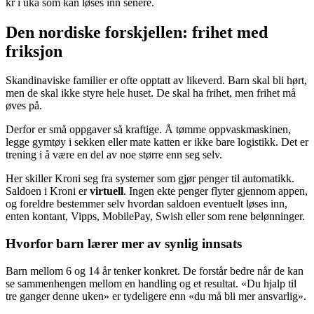
kr i uka som kan løses inn senere.
Den nordiske forskjellen: frihet med
friksjon
Skandinaviske familier er ofte opptatt av likeverd. Barn skal bli hørt,
men de skal ikke styre hele huset. De skal ha frihet, men frihet må
øves på.
Derfor er små oppgaver så kraftige. Å tømme oppvaskmaskinen,
legge gymtøy i sekken eller mate katten er ikke bare logistikk. Det er
trening i å være en del av noe større enn seg selv.
Her skiller Kroni seg fra systemer som gjør penger til automatikk.
Saldoen i Kroni er
virtuell
. Ingen ekte penger flyter gjennom appen,
og foreldre bestemmer selv hvordan saldoen eventuelt løses inn,
enten kontant, Vipps, MobilePay, Swish eller som rene belønninger.
Hvorfor barn lærer mer av synlig innsats
Barn mellom 6 og 14 år tenker konkret. De forstår bedre når de kan
se sammenhengen mellom en handling og et resultat. «Du hjalp til
tre ganger denne uken» er tydeligere enn «du må bli mer ansvarlig».