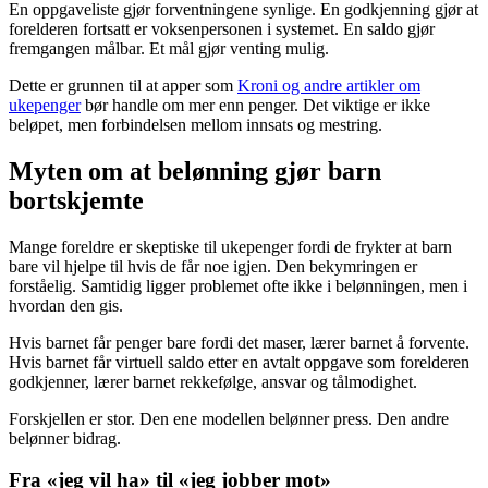
En oppgaveliste gjør forventningene synlige. En godkjenning gjør at
forelderen fortsatt er voksenpersonen i systemet. En saldo gjør
fremgangen målbar. Et mål gjør venting mulig.
Dette er grunnen til at apper som
Kroni og andre artikler om
ukepenger
bør handle om mer enn penger. Det viktige er ikke
beløpet, men forbindelsen mellom innsats og mestring.
Myten om at belønning gjør barn
bortskjemte
Mange foreldre er skeptiske til ukepenger fordi de frykter at barn
bare vil hjelpe til hvis de får noe igjen. Den bekymringen er
forståelig. Samtidig ligger problemet ofte ikke i belønningen, men i
hvordan den gis.
Hvis barnet får penger bare fordi det maser, lærer barnet å forvente.
Hvis barnet får virtuell saldo etter en avtalt oppgave som forelderen
godkjenner, lærer barnet rekkefølge, ansvar og tålmodighet.
Forskjellen er stor. Den ene modellen belønner press. Den andre
belønner bidrag.
Fra «jeg vil ha» til «jeg jobber mot»