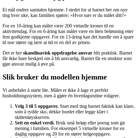
Et mål endrer samtalen hjemme. I stedet for at barnet ber om nye
ting hver uke, kan familien spørre: «Hvor nær er du målet ditt?»
For en 10-åring kan målet være 200 virtuelle kroner til en
aktivitetsdag. For en 6-åring kan målet være en liten belønning etter
fem godkjente oppgaver. For en 13-åring kan det handle om å spare
til noe større og lære at tid er en del av prisen.
Det er her
skandinavisk oppdragelse ansvar
blir praktisk. Barnet
får ikke bare beskjed om å bli ansvarlig. Barnet får en struktur som
gjør ansvar mulig å øve på.
Slik bruker du modellen hjemme
Vi anbefaler å starte lite. Målet er ikke å lage et perfekt
husholdningssystem, men å gjøre én hverdagsrutine roligere.
Velg 3 til 5 oppgaver.
Start med ting barnet faktisk kan klare,
som å rydde sko, dekke bordet eller legge klær i
skittentøyskurven.
Sett en enkel verdi.
Bruk små beløp eller poeng som gir
mening i familien. For eksempel 5 virtuelle kroner for en
daglig oppgave og 20 for en større helgeoppgave.