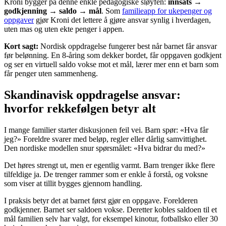
Kroni bygger på denne enkle pedagogiske sløyfen:
innsats →
godkjenning → saldo → mål
. Som
familieapp for ukepenger og
oppgaver
gjør Kroni det lettere å gjøre ansvar synlig i hverdagen,
uten mas og uten ekte penger i appen.
Kort sagt:
Nordisk oppdragelse fungerer best når barnet får ansvar
før belønning. En 8-åring som dekker bordet, får oppgaven godkjent
og ser en virtuell saldo vokse mot et mål, lærer mer enn et barn som
får penger uten sammenheng.
Skandinavisk oppdragelse ansvar:
hvorfor rekkefølgen betyr alt
I mange familier starter diskusjonen feil vei. Barn spør: «Hva får
jeg?» Foreldre svarer med beløp, regler eller dårlig samvittighet.
Den nordiske modellen snur spørsmålet: «Hva bidrar du med?»
Det høres strengt ut, men er egentlig varmt. Barn trenger ikke flere
tilfeldige ja. De trenger rammer som er enkle å forstå, og voksne
som viser at tillit bygges gjennom handling.
I praksis betyr det at barnet først gjør en oppgave. Forelderen
godkjenner. Barnet ser saldoen vokse. Deretter kobles saldoen til et
mål familien selv har valgt, for eksempel kinotur, fotballsko eller 30