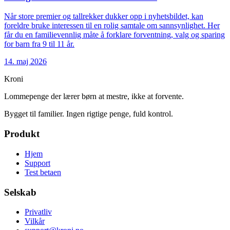
Når store premier og tallrekker dukker opp i nyhetsbildet, kan
foreldre bruke interessen til en rolig samtale om sannsynlighet. Her
får du en familievennlig måte å forklare forventning, valg og sparing
for barn fra 9 til 11 år.
14. maj 2026
Kroni
Lommepenge der lærer børn at mestre, ikke at forvente.
Bygget til familier. Ingen rigtige penge, fuld kontrol.
Produkt
Hjem
Support
Test betaen
Selskab
Privatliv
Vilkår