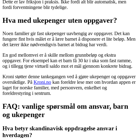
Dette er lav friksjon i praksis. Ikke fordi alt blir automatisk, men
fordi forventningene blir tydelige.
Hva med ukepenger uten oppgaver?
Noen familier gir fast ukepenger uavhengig av oppgaver. Det kan
fungere fint hvis målet er å lære barnet å disponere et lite beløp. Men
det lærer ikke nødvendigvis barnet at bidrag har verdi.
En god mellomvei er å skille mellom grunnbeløp og ekstra
oppgaver. For eksempel kan et barn få 30 kr i uka som fast ramme,
og i tillegg tjene virtuell saldo mot et mål gjennom konkrete bidrag.
Kroni støtter denne tankegangen ved å gjøre ukepenger og oppgaver
oversiktlige. På
Kroni.no
kan foreldre lese mer om hvordan appen er
laget for norske familier, med personvern, enkelhet og
foreldrestyring i sentrum.
FAQ: vanlige spørsmål om ansvar, barn
og ukepenger
Hva betyr skandinavisk oppdragelse ansvar i
hverdagen?