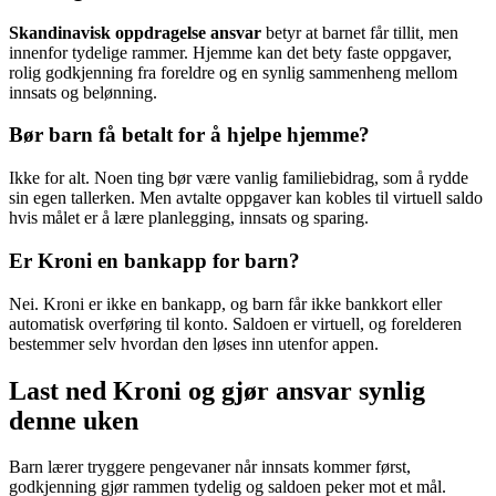
Skandinavisk oppdragelse ansvar
betyr at barnet får tillit, men
innenfor tydelige rammer. Hjemme kan det bety faste oppgaver,
rolig godkjenning fra foreldre og en synlig sammenheng mellom
innsats og belønning.
Bør barn få betalt for å hjelpe hjemme?
Ikke for alt. Noen ting bør være vanlig familiebidrag, som å rydde
sin egen tallerken. Men avtalte oppgaver kan kobles til virtuell saldo
hvis målet er å lære planlegging, innsats og sparing.
Er Kroni en bankapp for barn?
Nei. Kroni er ikke en bankapp, og barn får ikke bankkort eller
automatisk overføring til konto. Saldoen er virtuell, og forelderen
bestemmer selv hvordan den løses inn utenfor appen.
Last ned Kroni og gjør ansvar synlig
denne uken
Barn lærer tryggere pengevaner når innsats kommer først,
godkjenning gjør rammen tydelig og saldoen peker mot et mål.