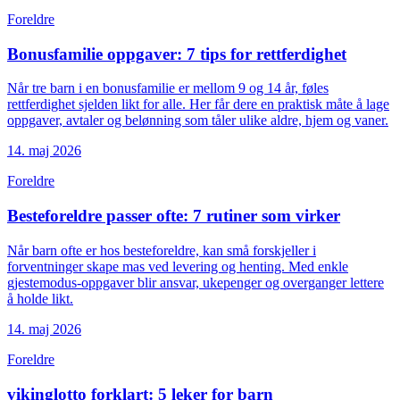
Foreldre
Bonusfamilie oppgaver: 7 tips for rettferdighet
Når tre barn i en bonusfamilie er mellom 9 og 14 år, føles
rettferdighet sjelden likt for alle. Her får dere en praktisk måte å lage
oppgaver, avtaler og belønning som tåler ulike aldre, hjem og vaner.
14. maj 2026
Foreldre
Besteforeldre passer ofte: 7 rutiner som virker
Når barn ofte er hos besteforeldre, kan små forskjeller i
forventninger skape mas ved levering og henting. Med enkle
gjestemodus-oppgaver blir ansvar, ukepenger og overganger lettere
å holde likt.
14. maj 2026
Foreldre
vikinglotto forklart: 5 leker for barn