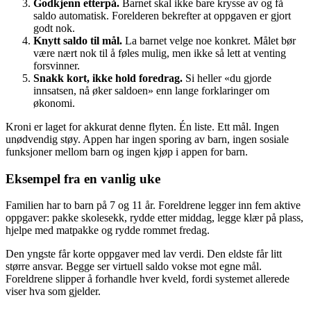
Godkjenn etterpå.
Barnet skal ikke bare krysse av og få
saldo automatisk. Forelderen bekrefter at oppgaven er gjort
godt nok.
Knytt saldo til mål.
La barnet velge noe konkret. Målet bør
være nært nok til å føles mulig, men ikke så lett at venting
forsvinner.
Snakk kort, ikke hold foredrag.
Si heller «du gjorde
innsatsen, nå øker saldoen» enn lange forklaringer om
økonomi.
Kroni er laget for akkurat denne flyten. Én liste. Ett mål. Ingen
unødvendig støy. Appen har ingen sporing av barn, ingen sosiale
funksjoner mellom barn og ingen kjøp i appen for barn.
Eksempel fra en vanlig uke
Familien har to barn på 7 og 11 år. Foreldrene legger inn fem aktive
oppgaver: pakke skolesekk, rydde etter middag, legge klær på plass,
hjelpe med matpakke og rydde rommet fredag.
Den yngste får korte oppgaver med lav verdi. Den eldste får litt
større ansvar. Begge ser virtuell saldo vokse mot egne mål.
Foreldrene slipper å forhandle hver kveld, fordi systemet allerede
viser hva som gjelder.