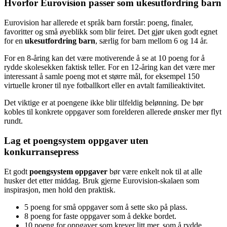
Hvorfor Eurovision passer som ukesutfordring barn
Eurovision har allerede et språk barn forstår: poeng, finaler,
favoritter og små øyeblikk som blir feiret. Det gjør uken godt egnet
for en
ukesutfordring barn
, særlig for barn mellom 6 og 14 år.
For en 8-åring kan det være motiverende å se at 10 poeng for å
rydde skolesekken faktisk teller. For en 12-åring kan det være mer
interessant å samle poeng mot et større mål, for eksempel 150
virtuelle kroner til nye fotballkort eller en avtalt familieaktivitet.
Det viktige er at poengene ikke blir tilfeldig belønning. De bør
kobles til konkrete oppgaver som forelderen allerede ønsker mer flyt
rundt.
Lag et poengsystem oppgaver uten
konkurransepress
Et godt
poengsystem oppgaver
bør være enkelt nok til at alle
husker det etter middag. Bruk gjerne Eurovision-skalaen som
inspirasjon, men hold den praktisk.
5 poeng for små oppgaver som å sette sko på plass.
8 poeng for faste oppgaver som å dekke bordet.
10 poeng for oppgaver som krever litt mer, som å rydde