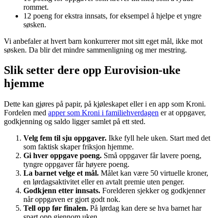
rommet.
12 poeng for ekstra innsats, for eksempel å hjelpe et yngre
søsken.
Vi anbefaler at hvert barn konkurrerer mot sitt eget mål, ikke mot
søsken. Da blir det mindre sammenligning og mer mestring.
Slik setter dere opp Eurovision-uke
hjemme
Dette kan gjøres på papir, på kjøleskapet eller i en app som Kroni.
Fordelen med
apper som Kroni i familiehverdagen
er at oppgaver,
godkjenning og saldo ligger samlet på ett sted.
Velg fem til sju oppgaver.
Ikke fyll hele uken. Start med det
som faktisk skaper friksjon hjemme.
Gi hver oppgave poeng.
Små oppgaver får lavere poeng,
tyngre oppgaver får høyere poeng.
La barnet velge et mål.
Målet kan være 50 virtuelle kroner,
en lørdagsaktivitet eller en avtalt premie uten penger.
Godkjenn etter innsats.
Forelderen sjekker og godkjenner
når oppgaven er gjort godt nok.
Tell opp før finalen.
På lørdag kan dere se hva barnet har
spart opp gjennom uken.