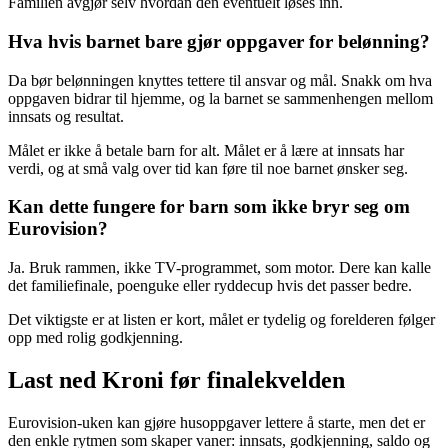
Familien avgjør selv hvordan den eventuelt løses inn.
Hva hvis barnet bare gjør oppgaver for belønning?
Da bør belønningen knyttes tettere til ansvar og mål. Snakk om hva
oppgaven bidrar til hjemme, og la barnet se sammenhengen mellom
innsats og resultat.
Målet er ikke å betale barn for alt. Målet er å lære at innsats har
verdi, og at små valg over tid kan føre til noe barnet ønsker seg.
Kan dette fungere for barn som ikke bryr seg om
Eurovision?
Ja. Bruk rammen, ikke TV-programmet, som motor. Dere kan kalle
det familiefinale, poenguke eller ryddecup hvis det passer bedre.
Det viktigste er at listen er kort, målet er tydelig og forelderen følger
opp med rolig godkjenning.
Last ned Kroni før finalekvelden
Eurovision-uken kan gjøre husoppgaver lettere å starte, men det er
den enkle rytmen som skaper vaner: innsats, godkjenning, saldo og