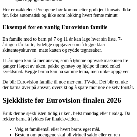
Her er nøkkelen: Poengene bør komme etter godkjent innsats. Ikke
før, ikke automatisk og ikke som lokking hvert femte minutt.
Eksempel for en vanlig Eurovision familie
En familie med to barn på 7 og 11 år kan lage hver sin liste. 7-
åringen får korte, tydelige oppgaver som å legge klær i
skittentøyskurven, mate katten og rydde tegnesaker.
11-åringen kan få mer ansvar, som å tømme oppvaskmaskinen tre
ganger i løpet av uken, pakke gymtøy og hjelpe til med enkel
kveldsmat. Begge barna kan ha samme tema, men ulike oppgaver.
Da blir Eurovision familie til noe mer enn TV-tid. Det blir en uke
der barna øver på ansvar, oversikt og å spare mot noe de selv forstår.
Sjekkliste før Eurovision-finalen 2026
Bruk denne sjekklisten tidlig i uken, helst mandag eller tirsdag. Da
rekker barna å lykkes før finalekvelden.
Velg et familiemål eller hvert barns eget mål.
Bestem om poengene skal bli virtuell saldo eller en ren