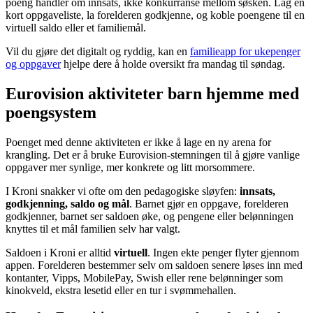
poeng handler om innsats, ikke konkurranse mellom søsken. Lag en
kort oppgaveliste, la forelderen godkjenne, og koble poengene til en
virtuell saldo eller et familiemål.
Vil du gjøre det digitalt og ryddig, kan en
familieapp for ukepenger
og oppgaver
hjelpe dere å holde oversikt fra mandag til søndag.
Eurovision aktiviteter barn hjemme med
poengsystem
Poenget med denne aktiviteten er ikke å lage en ny arena for
krangling. Det er å bruke Eurovision-stemningen til å gjøre vanlige
oppgaver mer synlige, mer konkrete og litt morsommere.
I Kroni snakker vi ofte om den pedagogiske sløyfen:
innsats,
godkjenning, saldo og mål
. Barnet gjør en oppgave, forelderen
godkjenner, barnet ser saldoen øke, og pengene eller belønningen
knyttes til et mål familien selv har valgt.
Saldoen i Kroni er alltid
virtuell
. Ingen ekte penger flyter gjennom
appen. Forelderen bestemmer selv om saldoen senere løses inn med
kontanter, Vipps, MobilePay, Swish eller rene belønninger som
kinokveld, ekstra lesetid eller en tur i svømmehallen.