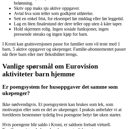
belønning.
Skriv opp maks sju aktive oppgaver.
Avtal hva som teller som godkjent utførelse.
Sett en enkel frist, for eksempel før middag eller før leggetid.
Lag en liten finalestund der dere teller opp uten å kåre taper.
Hold skjermen rolig. Ingen sosiale funksjoner, ingen
pressende streaks og ingen kjøp for barn.
I Kroni kan gratisversjonen passe for familier som vil teste med 1
barn, 5 aktive oppgaver og ukepenger. Familie-abonnementet passer
når flere barn eller mer fleksibilitet trengs.
Vanlige spørsmål om Eurovision
aktiviteter barn hjemme
Er poengsystem for husoppgaver det samme som
ukepenger?
Ikke nødvendigvis. Et poengsystem kan brukes som lek, som
motivasjon eller som en del av ukepenger. I praksis anbefaler vi at
forelderen bestemmer tydelig hva poengene betyr før uken starter.
Hvis poengene blir saldo i Kroni, er saldoen fortsatt virtuell.