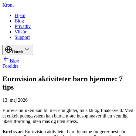
Kroni
Hjem
Blog
Privatliv
Vilkår
Support
Dansk
Blog
Foreldre
Eurovision aktiviteter barn hjemme: 7
tips
13. maj 2026
Eurovision-uken kan bli mer enn glitter, musikk og finalekveld. Med
et enkelt poengsystem kan barna gjøre husoppgaver til en vennlig
ukesutfordring, uten mas og uten stress.
Kort svar:
Eurovision aktiviteter barn hjemme fungerer best når